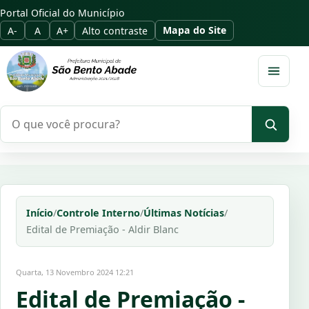
Portal Oficial do Município
Mapa do Site
A-
A
A+
Alto contraste
Abrir m
Pesquisar no portal
Início
/
Controle Interno
/
Últimas Notícias
/
Edital de Premiação - Aldir Blanc
Quarta, 13 Novembro 2024 12:21
Edital de Premiação -