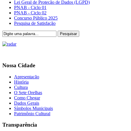
Lei Geral de Proteção de Dados (LGPD)
PNAB - Ciclo 01
PNAB - Ciclo 02
Concurso Público 2025
Pesquisa de Satisfação
Pesquisar
Nossa Cidade
Apresentação
História
Cultura
O Sete Orelhas
Como Chegar
Dados Gerais
Símbolos Municipais
Patrimônio Cultural
Transparência