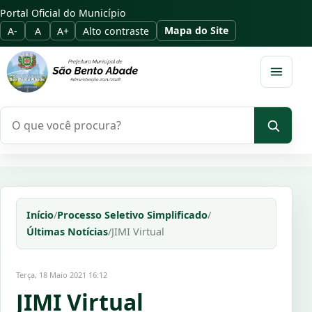
Portal Oficial do Município
Mapa do Site
A-
A
A+
Alto contraste
Abrir m
Pesquisar no portal
Início
/
Processo Seletivo Simplificado
/
Últimas Notícias
/
JIMI Virtual
Terça, 18 Maio 2021 16:12
JIMI Virtual